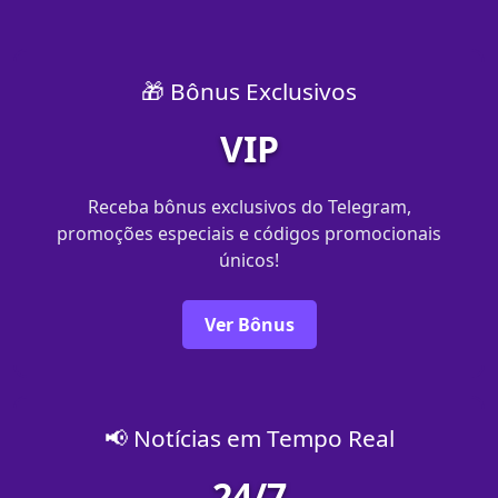
🎁 Bônus Exclusivos
VIP
Receba bônus exclusivos do Telegram,
promoções especiais e códigos promocionais
únicos!
Ver Bônus
📢 Notícias em Tempo Real
24/7