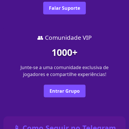
Falar Suporte
👥 Comunidade VIP
1000+
Junte-se a uma comunidade exclusiva de
jogadores e compartilhe experiências!
Entrar Grupo
📱 Como Seguir no Telegram