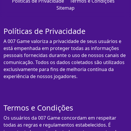
Políticas de Privacidade
Termos e Condições
Sitemap
Políticas de Privacidade
A 007 Game valoriza a privacidade de seus usuários e
está empenhada em proteger todas as informações
pessoais fornecidas durante o uso de nossos canais de
comunicação. Todos os dados coletados são utilizados
exclusivamente para fins de melhoria contínua da
experiência de nossos jogadores.
Termos e Condições
Os usuários da 007 Game concordam em respeitar
todas as regras e regulamentos estabelecidos. É