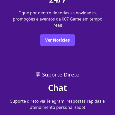
Fique por dentro de todas as novidades,
promoções e eventos da 007 Game em tempo
real!
Ver Notícias
💬 Suporte Direto
Chat
Suporte direto via Telegram, respostas rápidas e
atendimento personalizado!