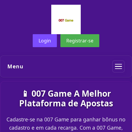
Login
Registrar-se
Menu
📱 007 Game A Melhor
Plataforma de Apostas
Cadastre-se na 007 Game para ganhar bônus no
cadastro e em cada recarga. Com a 007 Game,