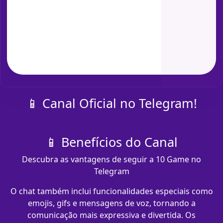
📱 Canal Oficial no Telegram!
📱 Benefícios do Canal
Descubra as vantagens de seguir a 10 Game no
Telegram
O chat também inclui funcionalidades especiais como
emojis, gifs e mensagens de voz, tornando a
comunicação mais expressiva e divertida. Os