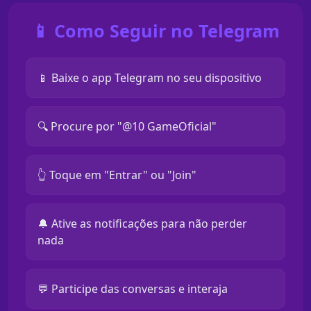
📱 Como Seguir no Telegram
📱 Baixe o app Telegram no seu dispositivo
🔍 Procure por "@10 GameOficial"
👆 Toque em "Entrar" ou "Join"
🔔 Ative as notificações para não perder
nada
💬 Participe das conversas e interaja