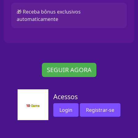
🎁 Receba bônus exclusivos
automaticamente
SEGUIR AGORA
Acessos
Login
Registrar-se