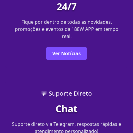
24/7
Fique por dentro de todas as novidades,
promoções e eventos da 188W APP em tempo
real!
Ver Notícias
💬 Suporte Direto
Chat
Suporte direto via Telegram, respostas rápidas e
atendimento personalizado!