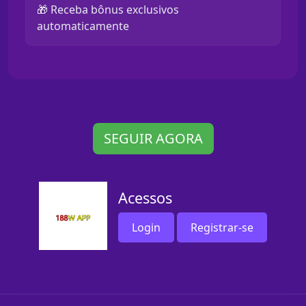
🎁 Receba bônus exclusivos
automaticamente
SEGUIR AGORA
Acessos
Login
Registrar-se