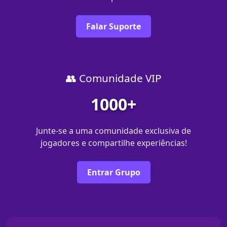
Falar Suporte
👥 Comunidade VIP
1000+
Junte-se a uma comunidade exclusiva de
jogadores e compartilhe experiências!
Entrar Grupo