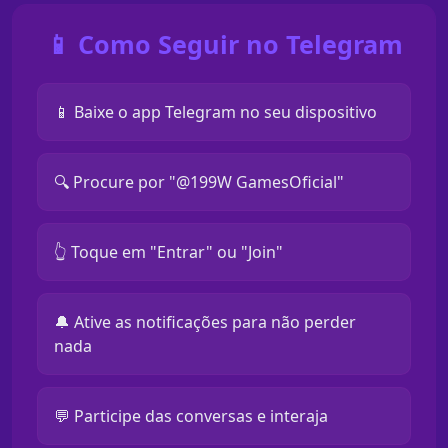
📱 Como Seguir no Telegram
📱 Baixe o app Telegram no seu dispositivo
🔍 Procure por "@199W GamesOficial"
👆 Toque em "Entrar" ou "Join"
🔔 Ative as notificações para não perder
nada
💬 Participe das conversas e interaja