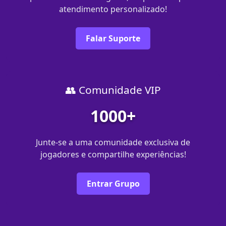
atendimento personalizado!
Falar Suporte
👥 Comunidade VIP
1000+
Junte-se a uma comunidade exclusiva de
jogadores e compartilhe experiências!
Entrar Grupo