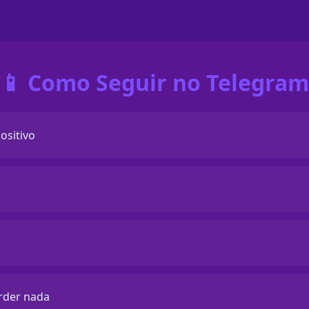
📱 Como Seguir no Telegram
ositivo
erder nada