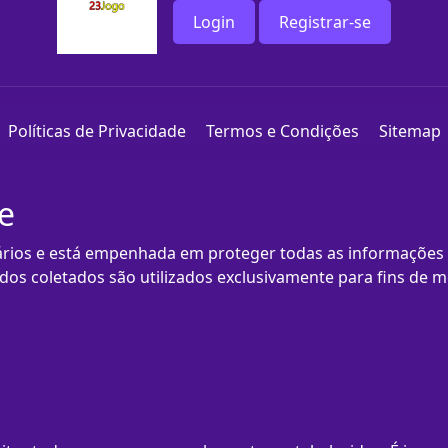
Login
Registrar-se
Políticas de Privacidade
Termos e Condições
Sitemap
de
uários e está empenhada em proteger todas as informações
os coletados são utilizados exclusivamente para fins de m