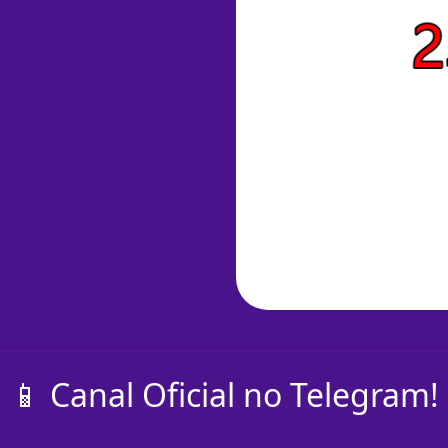
📱 Canal Oficial no Telegram!