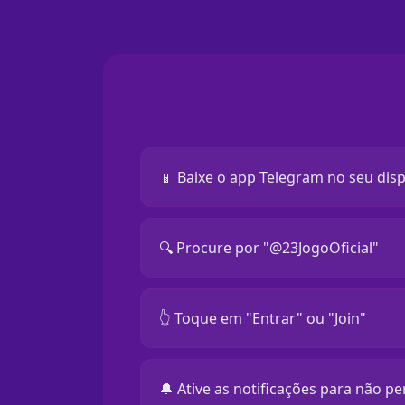
📱 Baixe o app Telegram no seu disp
🔍 Procure por "@23JogoOficial"
👆 Toque em "Entrar" ou "Join"
🔔 Ative as notificações para não p