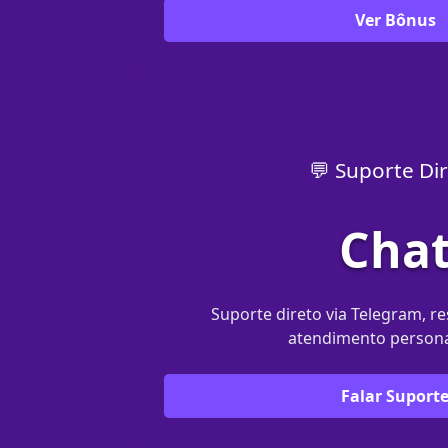
Ver Bônus
💬 Suporte Di
Cha
Suporte direto via Telegram, r
atendimento persona
Falar Suport