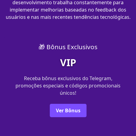
desenvolvimento trabalha constantemente para
implementar melhorias baseadas no feedback dos
usuários e nas mais recentes tendências tecnológicas.
🎁 Bônus Exclusivos
VIP
Receba bônus exclusivos do Telegram,
promoções especiais e códigos promocionais
únicos!
Ver Bônus