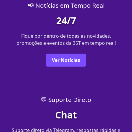
📢 Notícias em Tempo Real
24/7
Fique por dentro de todas as novidades,
promoções e eventos da 35T em tempo real!
Ver Notícias
💬 Suporte Direto
Chat
Suporte direto via Telegram, respostas rápidas e