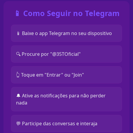
📱 Como Seguir no Telegram
📱 Baixe o app Telegram no seu dispositivo
🔍 Procure por "@35TOficial"
👆 Toque em "Entrar" ou "Join"
🔔 Ative as notificações para não perder
nada
💬 Participe das conversas e interaja