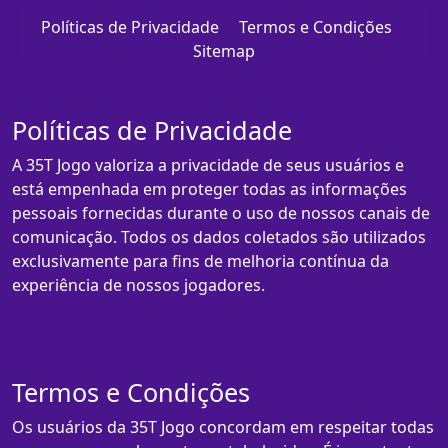
Políticas de Privacidade
Termos e Condições
Sitemap
Políticas de Privacidade
A 35T Jogo valoriza a privacidade de seus usuários e
está empenhada em proteger todas as informações
pessoais fornecidas durante o uso de nossos canais de
comunicação. Todos os dados coletados são utilizados
exclusivamente para fins de melhoria contínua da
experiência de nossos jogadores.
Termos e Condições
Os usuários da 35T Jogo concordam em respeitar todas