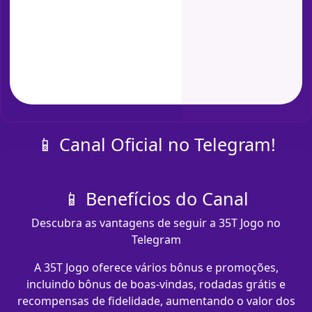
📱 Canal Oficial no Telegram!
📱 Benefícios do Canal
Descubra as vantagens de seguir a 35T Jogo no
Telegram
A 35T Jogo oferece vários bônus e promoções,
incluindo bônus de boas-vindas, rodadas grátis e
recompensas de fidelidade, aumentando o valor dos