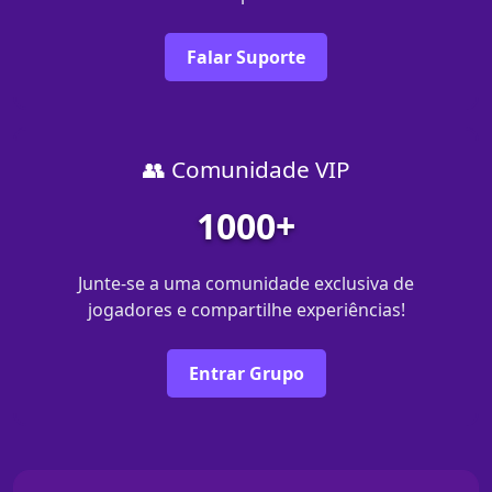
Falar Suporte
👥 Comunidade VIP
1000+
Junte-se a uma comunidade exclusiva de
jogadores e compartilhe experiências!
Entrar Grupo