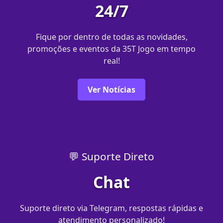
24/7
Fique por dentro de todas as novidades,
promoções e eventos da 35T Jogo em tempo
real!
Ver Notícias
💬 Suporte Direto
Chat
Suporte direto via Telegram, respostas rápidas e
atendimento personalizado!