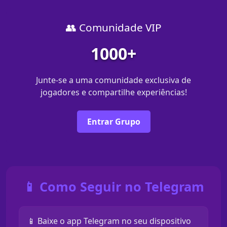
👥 Comunidade VIP
1000+
Junte-se a uma comunidade exclusiva de
jogadores e compartilhe experiências!
Entrar Grupo
📱 Como Seguir no Telegram
📱 Baixe o app Telegram no seu dispositivo