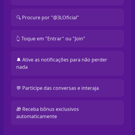
🔍 Procure por "@3LOficial"
👆 Toque em "Entrar" ou "Join"
🔔 Ative as notificações para não perder
nada
💬 Participe das conversas e interaja
🎁 Receba bônus exclusivos
automaticamente