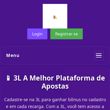
Login
Registrar-se
Menu
📱 3L A Melhor Plataforma de
Apostas
Cadastre-se na 3L para ganhar bônus no cadastro
e em cada recarga. Com a 3L, você tem acesso a