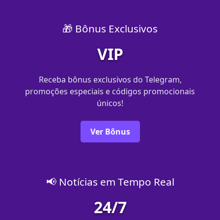
🎁 Bônus Exclusivos
VIP
Receba bônus exclusivos do Telegram,
promoções especiais e códigos promocionais
únicos!
Ver Bônus
📢 Notícias em Tempo Real
24/7