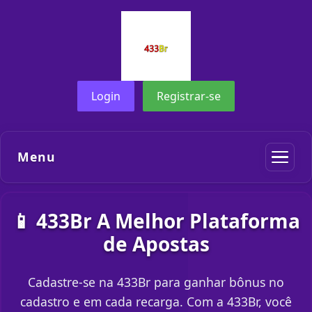
Login
Registrar-se
Menu
📱 433Br A Melhor Plataforma
de Apostas
Cadastre-se na 433Br para ganhar bônus no
cadastro e em cada recarga. Com a 433Br, você