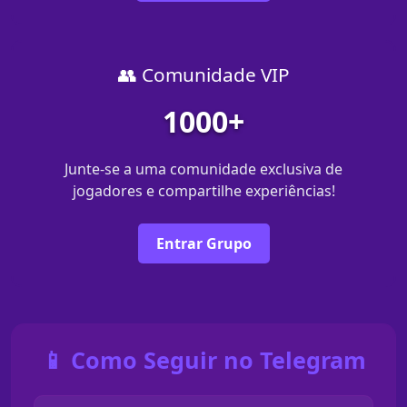
👥 Comunidade VIP
1000+
Junte-se a uma comunidade exclusiva de
jogadores e compartilhe experiências!
Entrar Grupo
📱 Como Seguir no Telegram