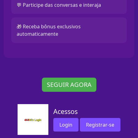
💬 Participe das conversas e interaja
🎁 Receba bônus exclusivos
automaticamente
SEGUIR AGORA
Acessos
Login
Registrar-se