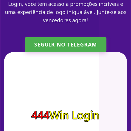
Login, você tem acesso a promoções incríveis e
uma experiência de jogo inigualável. Junte-se aos
vencedores agora!
SEGUIR NO TELEGRAM