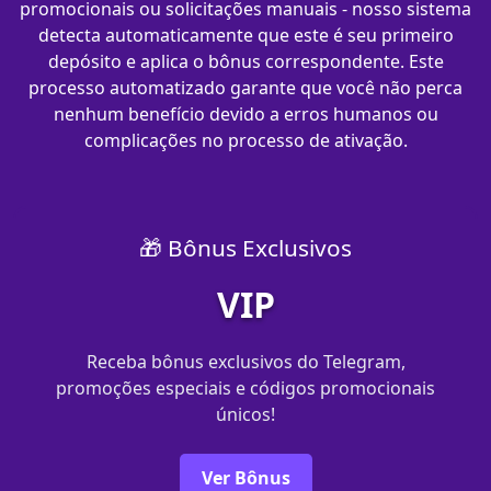
promocionais ou solicitações manuais - nosso sistema
detecta automaticamente que este é seu primeiro
depósito e aplica o bônus correspondente. Este
processo automatizado garante que você não perca
nenhum benefício devido a erros humanos ou
complicações no processo de ativação.
🎁 Bônus Exclusivos
VIP
Receba bônus exclusivos do Telegram,
promoções especiais e códigos promocionais
únicos!
Ver Bônus