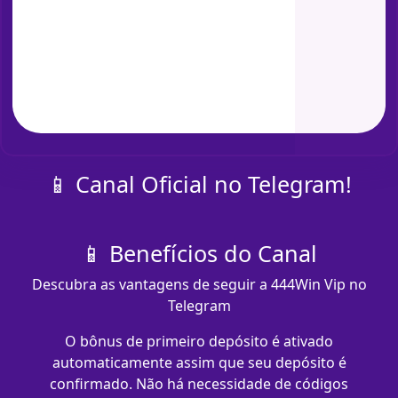
📱 Canal Oficial no Telegram!
📱 Benefícios do Canal
Descubra as vantagens de seguir a 444Win Vip no
Telegram
O bônus de primeiro depósito é ativado
automaticamente assim que seu depósito é
confirmado. Não há necessidade de códigos