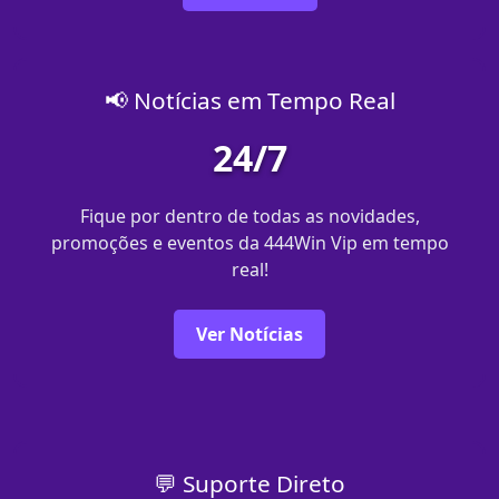
📢 Notícias em Tempo Real
24/7
Fique por dentro de todas as novidades,
promoções e eventos da 444Win Vip em tempo
real!
Ver Notícias
💬 Suporte Direto