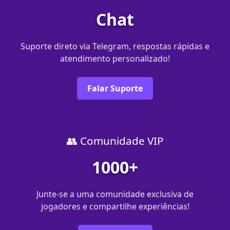
Chat
Suporte direto via Telegram, respostas rápidas e
atendimento personalizado!
Falar Suporte
👥 Comunidade VIP
1000+
Junte-se a uma comunidade exclusiva de
jogadores e compartilhe experiências!