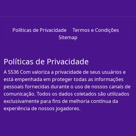
Políticas de Privacidade
Termos e Condições
Sitemap
Políticas de Privacidade
A 5536 Com valoriza a privacidade de seus usuários e
está empenhada em proteger todas as informações
pessoais fornecidas durante o uso de nossos canais de
comunicação. Todos os dados coletados são utilizados
exclusivamente para fins de melhoria contínua da
experiência de nossos jogadores.