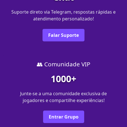
Suporte direto via Telegram, respostas rápidas e
atendimento personalizado!
Falar Suporte
👥 Comunidade VIP
1000+
Junte-se a uma comunidade exclusiva de
jogadores e compartilhe experiências!
Entrar Grupo