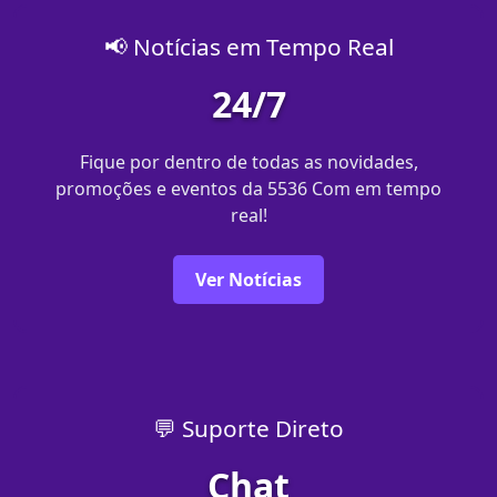
📢 Notícias em Tempo Real
24/7
Fique por dentro de todas as novidades,
promoções e eventos da 5536 Com em tempo
real!
Ver Notícias
💬 Suporte Direto
Chat