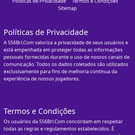
Políticas de Privacidade
Termos e Condições
Sitemap
Políticas de Privacidade
A 556Brl.Com valoriza a privacidade de seus usuários e
está empenhada em proteger todas as informações
pessoais fornecidas durante o uso de nossos canais de
comunicação. Todos os dados coletados são utilizados
exclusivamente para fins de melhoria contínua da
experiência de nossos jogadores.
Termos e Condições
Os usuários da 556Brl.Com concordam em respeitar
todas as regras e regulamentos estabelecidos. É