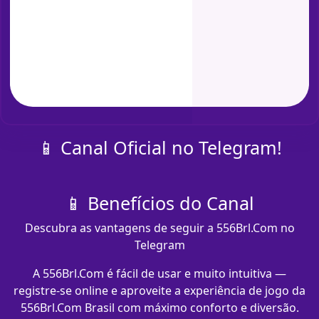
📱 Canal Oficial no Telegram!
📱 Benefícios do Canal
Descubra as vantagens de seguir a 556Brl.Com no
Telegram
A 556Brl.Com é fácil de usar e muito intuitiva —
registre-se online e aproveite a experiência de jogo da
556Brl.Com Brasil com máximo conforto e diversão.