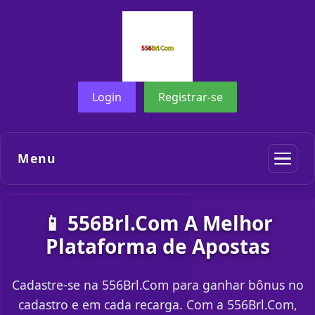
Login
Registrar-se
Menu
📱 556Brl.Com A Melhor
Plataforma de Apostas
Cadastre-se na 556Brl.Com para ganhar bônus no
cadastro e em cada recarga. Com a 556Brl.Com,