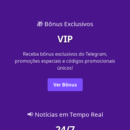
🎁 Bônus Exclusivos
VIP
Receba bônus exclusivos do Telegram,
promoções especiais e códigos promocionais
únicos!
Ver Bônus
📢 Notícias em Tempo Real
24/7