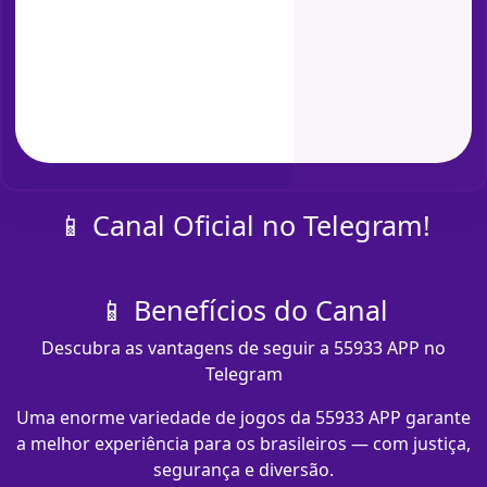
📱 Canal Oficial no Telegram!
📱 Benefícios do Canal
Descubra as vantagens de seguir a 55933 APP no
Telegram
Uma enorme variedade de jogos da 55933 APP garante
a melhor experiência para os brasileiros — com justiça,
segurança e diversão.