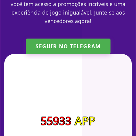
você tem acesso a promoções incríveis e uma
experiência de jogo inigualável. Junte-se aos
vencedores agora!
SEGUIR NO TELEGRAM