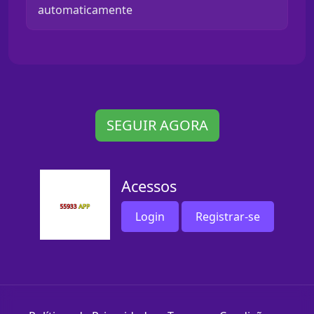
automaticamente
SEGUIR AGORA
Acessos
Login
Registrar-se