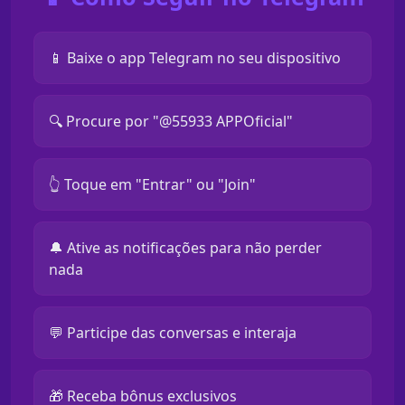
📱 Baixe o app Telegram no seu dispositivo
🔍 Procure por "@55933 APPOficial"
👆 Toque em "Entrar" ou "Join"
🔔 Ative as notificações para não perder
nada
💬 Participe das conversas e interaja
🎁 Receba bônus exclusivos