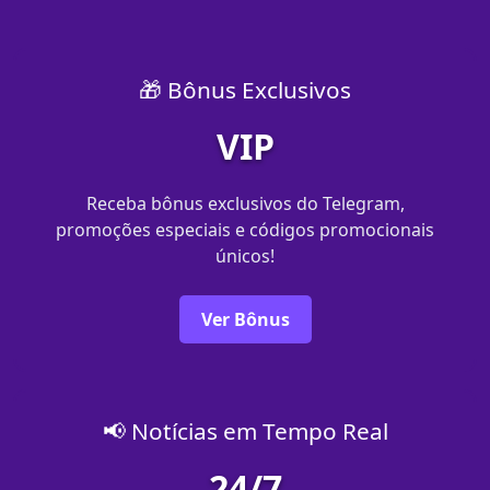
🎁 Bônus Exclusivos
VIP
Receba bônus exclusivos do Telegram,
promoções especiais e códigos promocionais
únicos!
Ver Bônus
📢 Notícias em Tempo Real
24/7