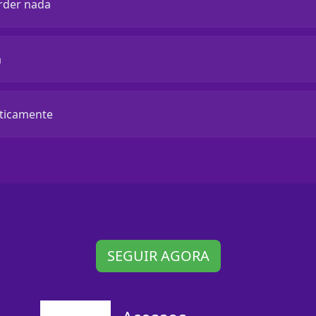
erder nada
a
aticamente
SEGUIR AGORA