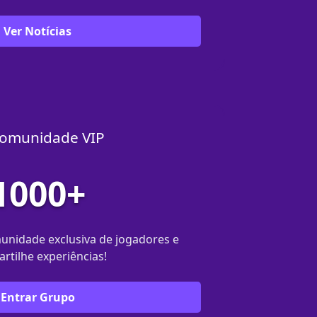
Ver Notícias
Comunidade VIP
1000+
unidade exclusiva de jogadores e
rtilhe experiências!
Entrar Grupo