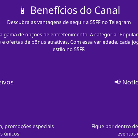
📱 Benefícios do Canal
Descubra as vantagens de seguir a 55FF no Telegram
a gama de opções de entretenimento. A categoria “Popular
s e ofertas de bônus atrativas. Com essa variedade, cada 
estilo no 55FF.
sivos
📢 Notí
m, promoções especiais
Fique por dentro d
s únicos!
eventos 