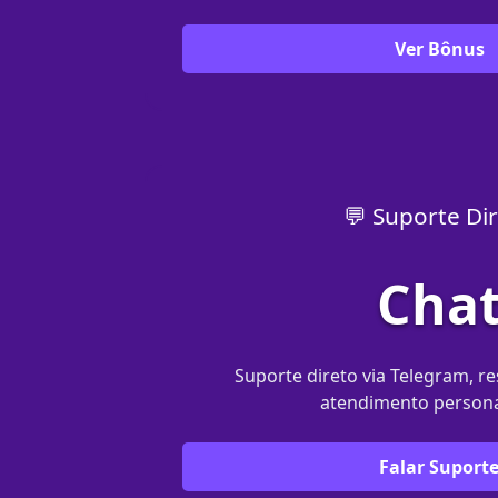
Ver Bônus
💬 Suporte Di
Cha
Suporte direto via Telegram, r
atendimento persona
Falar Suport