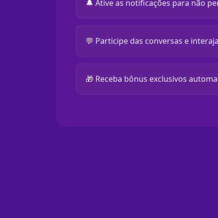
🔔 Ative as notificações para não p
💬 Participe das conversas e interaj
🎁 Receba bônus exclusivos autom