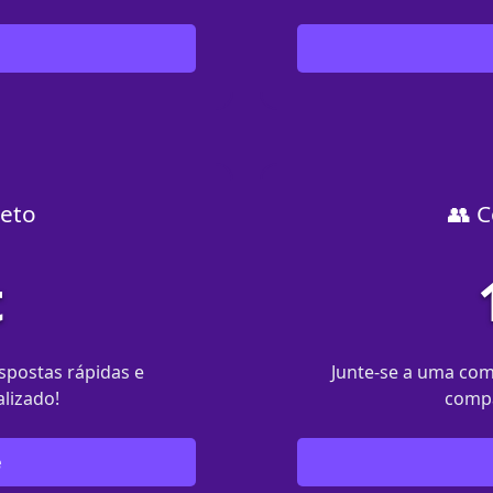
reto
👥 
t
espostas rápidas e
Junte-se a uma com
lizado!
compa
e