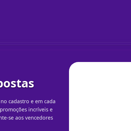
postas
 no cadastro e em cada
 promoções incríveis e
unte-se aos vencedores