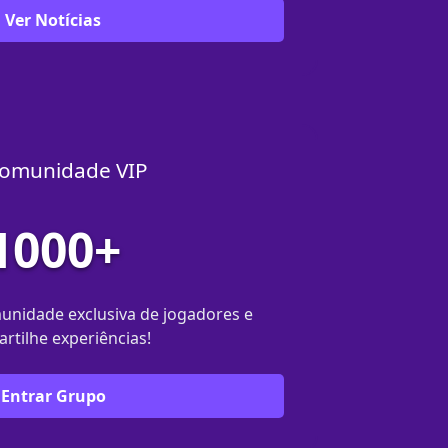
Ver Notícias
Comunidade VIP
1000+
unidade exclusiva de jogadores e
rtilhe experiências!
Entrar Grupo