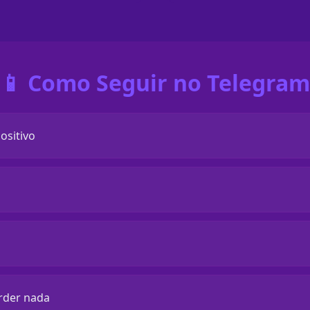
📱 Como Seguir no Telegram
ositivo
erder nada