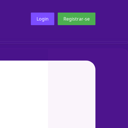
Login
Registrar-se