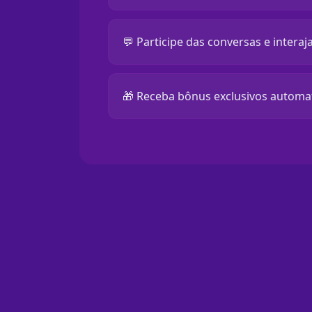
💬 Participe das conversas e interaj
🎁 Receba bônus exclusivos autom