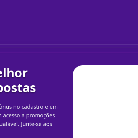
elhor
postas
ônus no cadastro e em
m acesso a promoções
ualável. Junte-se aos