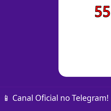
📱 Canal Oficial no Telegram!