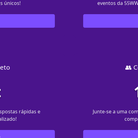
s únicos!
eventos da 55WW
reto
👥 
t
espostas rápidas e
Junte-se a uma com
lizado!
compa
e