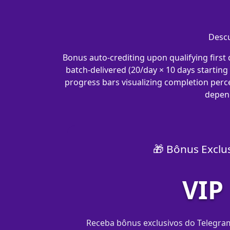
Desc
Bonus auto-crediting upon qualifying first
batch-delivered (20/day × 10 days starting
progress bars visualizing completion perc
depend
🎁 Bônus Exclu
VIP
Receba bônus exclusivos do Telegra