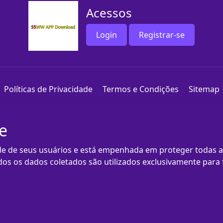
Acessos
Login
Registrar-se
Políticas de Privacidade
Termos e Condições
Sitemap
de
e de seus usuários e está empenhada em proteger todas a
os os dados coletados são utilizados exclusivamente para 