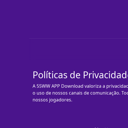
Políticas de Privacida
A 55WW APP Download valoriza a privacidad
o uso de nossos canais de comunicação. Tod
nossos jogadores.