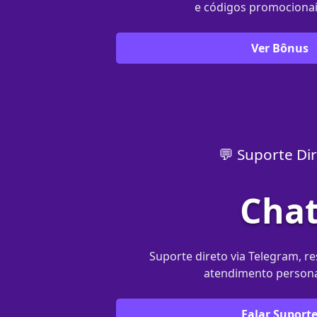
e códigos promocionai
Ver Bônus
💬 Suporte Di
Cha
Suporte direto via Telegram, r
atendimento persona
Falar Suport