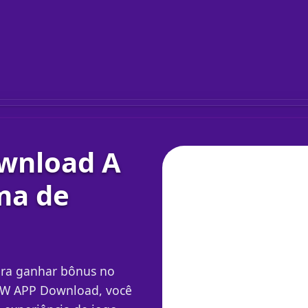
wnload A
ma de
ra ganhar bônus no
WW APP Download, você