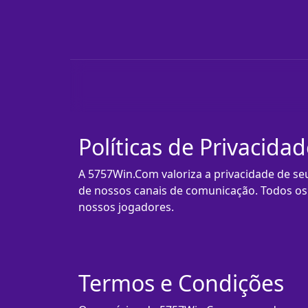
Políticas de Privacida
A 5757Win.Com valoriza a privacidade de s
de nossos canais de comunicação. Todos os 
nossos jogadores.
Termos e Condições