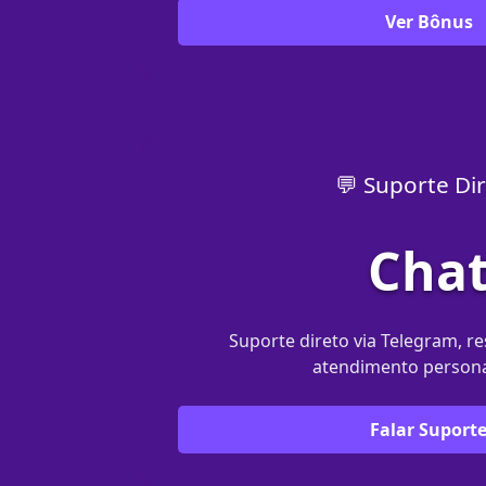
Ver Bônus
💬 Suporte Di
Cha
Suporte direto via Telegram, r
atendimento persona
Falar Suport