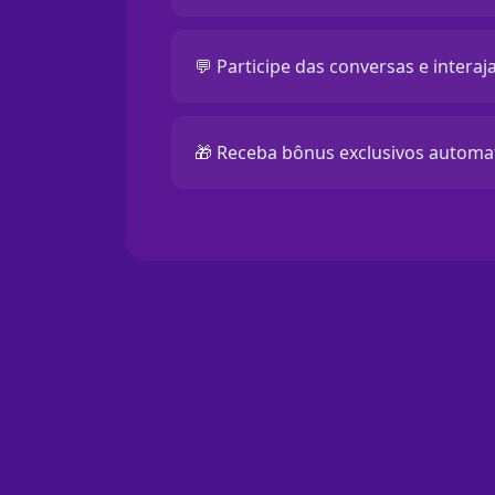
💬 Participe das conversas e interaj
🎁 Receba bônus exclusivos autom