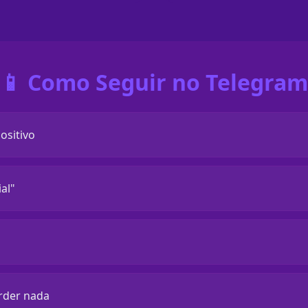
📱 Como Seguir no Telegram
ositivo
al"
erder nada