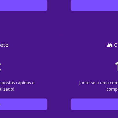
reto
👥 
t
espostas rápidas e
Junte-se a uma com
lizado!
compa
e