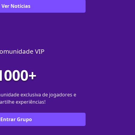
Ver Notícias
Comunidade VIP
1000+
unidade exclusiva de jogadores e
rtilhe experiências!
Entrar Grupo