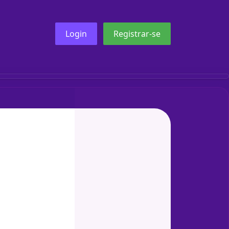
Login
Registrar-se