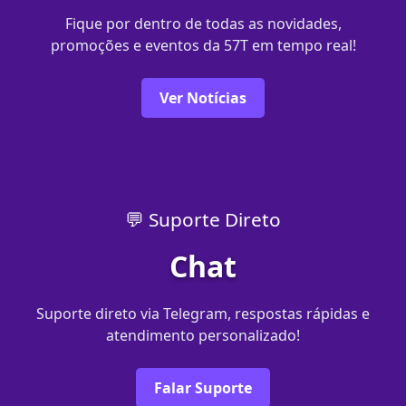
Fique por dentro de todas as novidades,
promoções e eventos da 57T em tempo real!
Ver Notícias
💬 Suporte Direto
Chat
Suporte direto via Telegram, respostas rápidas e
atendimento personalizado!
Falar Suporte