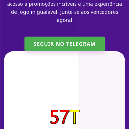
acesso a promoções incríveis e uma experiência
de jogo inigualável. Junte-se aos vencedores
agora!
SEGUIR NO TELEGRAM