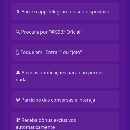
📱 Baixe o app Telegram no seu dispositivo
🔍 Procure por "@59BrlOficial"
👆 Toque em "Entrar" ou "Join"
🔔 Ative as notificações para não perder
nada
💬 Participe das conversas e interaja
🎁 Receba bônus exclusivos
automaticamente