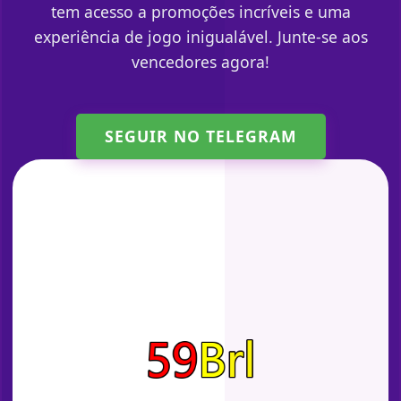
tem acesso a promoções incríveis e uma
experiência de jogo inigualável. Junte-se aos
vencedores agora!
SEGUIR NO TELEGRAM