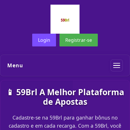
Login
Registrar-se
Menu
📱 59Brl A Melhor Plataforma
de Apostas
Cadastre-se na 59Brl para ganhar bônus no
cadastro e em cada recarga. Com a 59Brl, você