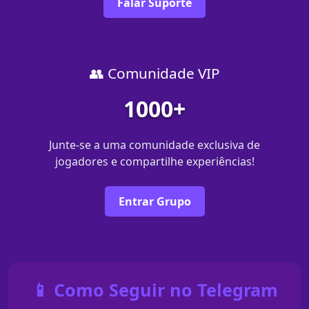
Falar Suporte
👥 Comunidade VIP
1000+
Junte-se a uma comunidade exclusiva de
jogadores e compartilhe experiências!
Entrar Grupo
📱 Como Seguir no Telegram