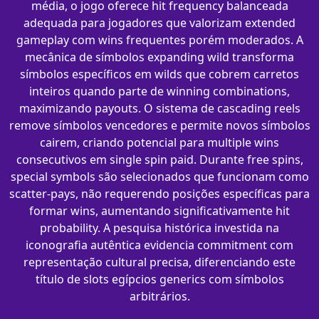
média, o jogo oferece hit frequency balanceada
adequada para jogadores que valorizam extended
gameplay com wins frequentes porém moderados. A
mecânica de símbolos expanding wild transforma
símbolos específicos em wilds que cobrem carretos
inteiros quando parte de winning combinations,
maximizando payouts. O sistema de cascading reels
remove símbolos vencedores e permite novos símbolos
cairem, criando potencial para multiple wins
consecutivos em single spin paid. Durante free spins,
special symbols são selecionados que funcionam como
scatter-pays, não requerendo posições específicas para
formar wins, aumentando significativamente hit
probability. A pesquisa histórica investida na
iconografia autêntica evidencia commitment com
representação cultural precisa, diferenciando este
título de slots egípcios generics com símbolos
arbitrários.