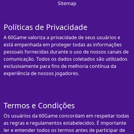
Sitemap
Políticas de Privacidade
A 60Game valoriza a privacidade de seus usuários e
está empenhada em proteger todas as informações
pessoais fornecidas durante o uso de nossos canais de
comunicação. Todos os dados coletados são utilizados
exclusivamente para fins de melhoria contínua da
experiência de nossos jogadores.
Termos e Condições
Os usuários da 60Game concordam em respeitar todas
as regras e regulamentos estabelecidos. É importante
ler e entender todos os termos antes de participar de