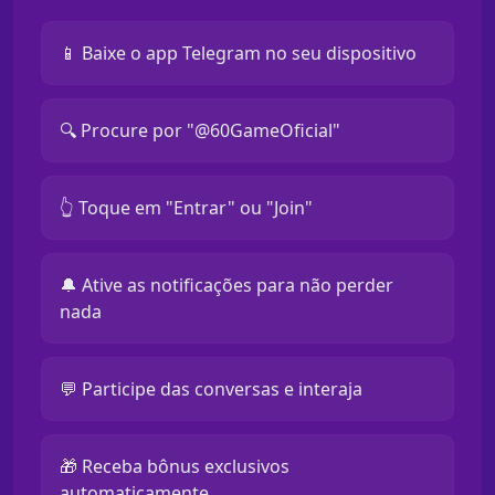
📱 Baixe o app Telegram no seu dispositivo
🔍 Procure por "@60GameOficial"
👆 Toque em "Entrar" ou "Join"
🔔 Ative as notificações para não perder
nada
💬 Participe das conversas e interaja
🎁 Receba bônus exclusivos
automaticamente