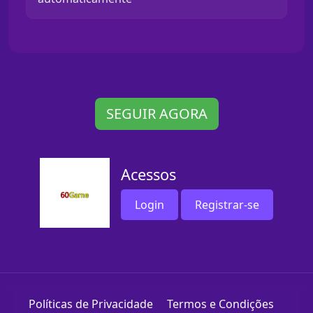
SEGUIR AGORA
Acessos
Login
Registrar-se
Políticas de Privacidade
Termos e Condições