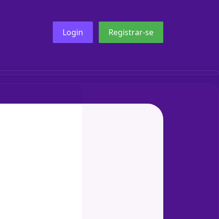
Login
Registrar-se