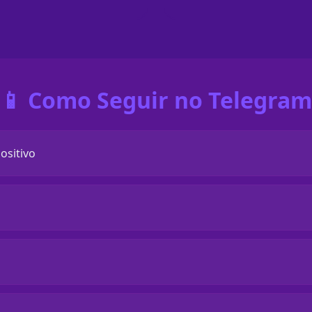
📱 Como Seguir no Telegram
ositivo