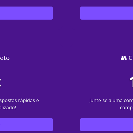
reto
👥 
t
espostas rápidas e
Junte-se a uma com
lizado!
compa
e