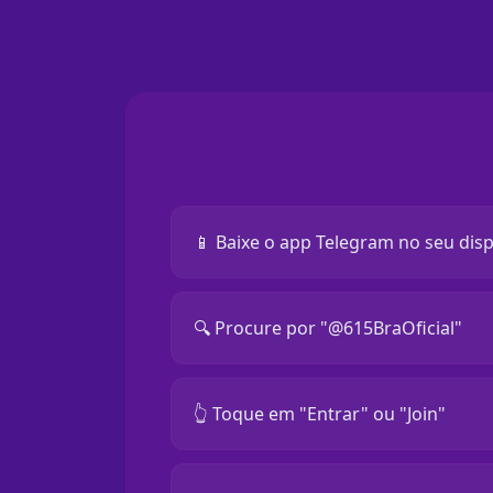
📱 Baixe o app Telegram no seu disp
🔍 Procure por "@615BraOficial"
👆 Toque em "Entrar" ou "Join"