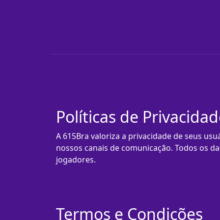
Políticas de Privacida
A 615Bra valoriza a privacidade de seus us
nossos canais de comunicação. Todos os dad
jogadores.
Termos e Condições