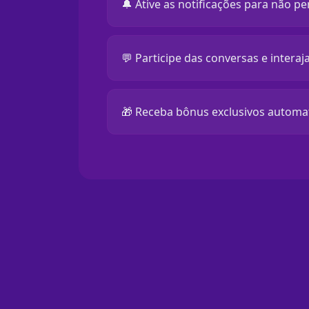
🔔 Ative as notificações para não p
💬 Participe das conversas e interaj
🎁 Receba bônus exclusivos autom