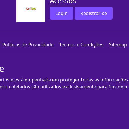
Acessos
Login
Registrar-se
Políticas de Privacidade
Termos e Condições
Sitemap
de
uários e está empenhada em proteger todas as informações
os coletados são utilizados exclusivamente para fins de m