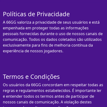
Políticas de Privacidade
A 66GG valoriza a privacidade de seus usuários e está
empenhada em proteger todas as informações
pessoais fornecidas durante o uso de nossos canais de
comunicação. Todos os dados coletados são utilizados
exclusivamente para fins de melhoria contínua da
experiência de nossos jogadores.
Termos e Condições
Os usuários da 66GG concordam em respeitar todas as
regras e regulamentos estabelecidos. É importante ler
e entender todos os termos antes de participar de
nossos canais de comunicação. A violação destes