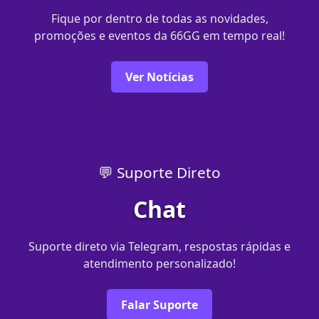
Fique por dentro de todas as novidades,
promoções e eventos da 66GG em tempo real!
Ver Notícias
💬 Suporte Direto
Chat
Suporte direto via Telegram, respostas rápidas e
atendimento personalizado!
Falar Suporte