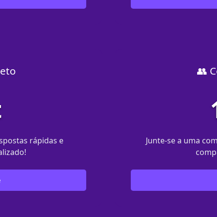
reto
👥 
t
espostas rápidas e
Junte-se a uma com
lizado!
compa
e