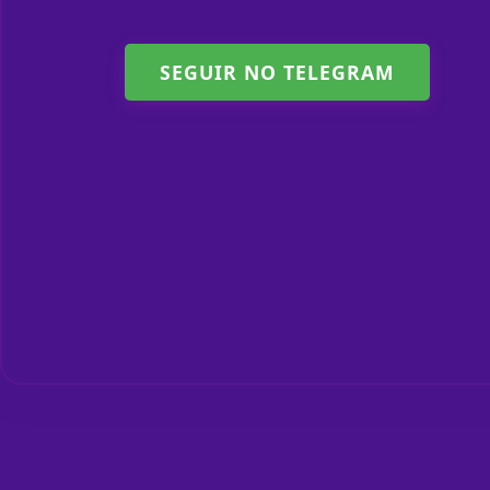
SEGUIR NO TELEGRAM