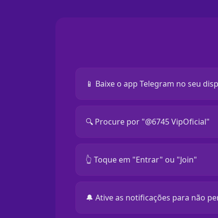
📱 Baixe o app Telegram no seu disp
🔍 Procure por "@6745 VipOficial"
👆 Toque em "Entrar" ou "Join"
🔔 Ative as notificações para não p