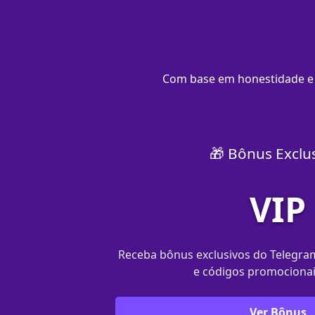
Com base em honestidade e s
🎁 Bônus Exclu
VIP
Receba bônus exclusivos do Telegra
e códigos promocionai
Ver Bônus