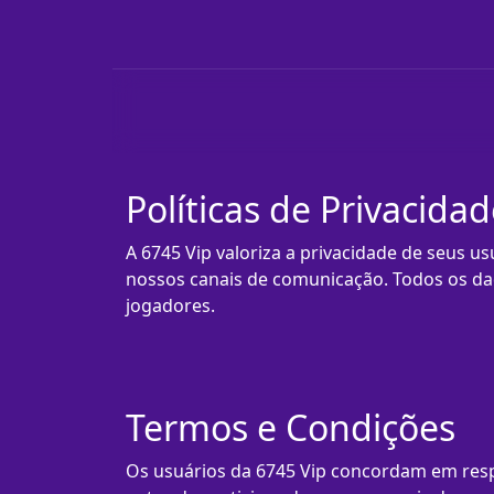
Políticas de Privacida
A 6745 Vip valoriza a privacidade de seus 
nossos canais de comunicação. Todos os dad
jogadores.
Termos e Condições
Os usuários da 6745 Vip concordam em respe