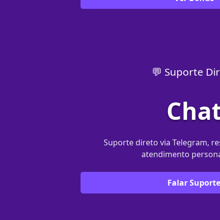
💬 Suporte Di
Cha
Suporte direto via Telegram, r
atendimento persona
Falar Suport