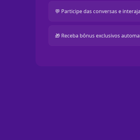
💬 Participe das conversas e interaj
🎁 Receba bônus exclusivos autom