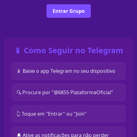
Entrar Grupo
📱 Como Seguir no Telegram
📱 Baixe o app Telegram no seu dispositivo
🔍 Procure por "@6855 PlataformaOficial"
👆 Toque em "Entrar" ou "Join"
🔔 Ative as notificações para não perder