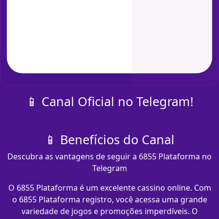
📱 Canal Oficial no Telegram!
📱 Benefícios do Canal
Descubra as vantagens de seguir a 6855 Plataforma no
Telegram
O 6855 Plataforma é um excelente cassino online. Com
o 6855 Plataforma registro, você acessa uma grande
variedade de jogos e promoções imperdíveis. O