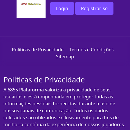
Login
Registrar-se
Políticas de Privacidade
Termos e Condições
Sitemap
Políticas de Privacidade
A 6855 Plataforma valoriza a privacidade de seus
usuários e está empenhada em proteger todas as
informações pessoais fornecidas durante o uso de
nossos canais de comunicação. Todos os dados
coletados são utilizados exclusivamente para fins de
melhoria contínua da experiência de nossos jogadores.