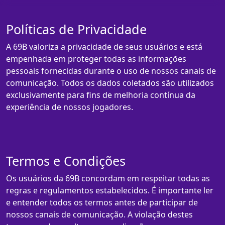
Políticas de Privacidade
A 69B valoriza a privacidade de seus usuários e está
empenhada em proteger todas as informações
pessoais fornecidas durante o uso de nossos canais de
comunicação. Todos os dados coletados são utilizados
exclusivamente para fins de melhoria contínua da
experiência de nossos jogadores.
Termos e Condições
Os usuários da 69B concordam em respeitar todas as
regras e regulamentos estabelecidos. É importante ler
e entender todos os termos antes de participar de
nossos canais de comunicação. A violação destes