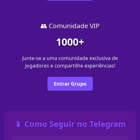
👥 Comunidade VIP
1000+
Junte-se a uma comunidade exclusiva de
jogadores e compartilhe experiências!
Entrar Grupo
📱 Como Seguir no Telegram