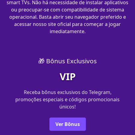
smart TVs. Não há necessidade de instalar aplicativos
ou preocupar-se com compatibilidade de sistema
operacional. Basta abrir seu navegador preferido e
acessar nosso site oficial para começar a jogar
imediatamente.
🎁 Bônus Exclusivos
VIP
Receba bônus exclusivos do Telegram,
promoções especiais e códigos promocionais
únicos!
Ver Bônus