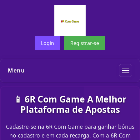
Login
Registrar-se
Menu
📱 6R Com Game A Melhor
Plataforma de Apostas
Cadastre-se na 6R Com Game para ganhar bônus
no cadastro e em cada recarga. Com a 6R Com