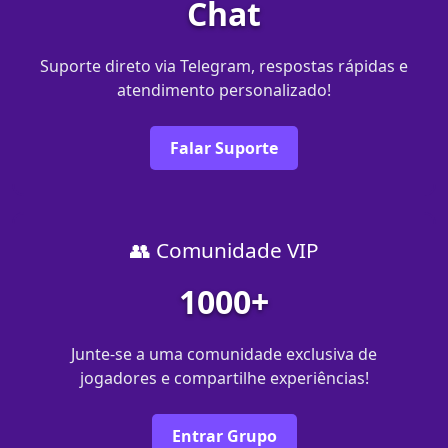
Chat
Suporte direto via Telegram, respostas rápidas e
atendimento personalizado!
Falar Suporte
👥 Comunidade VIP
1000+
Junte-se a uma comunidade exclusiva de
jogadores e compartilhe experiências!
Entrar Grupo