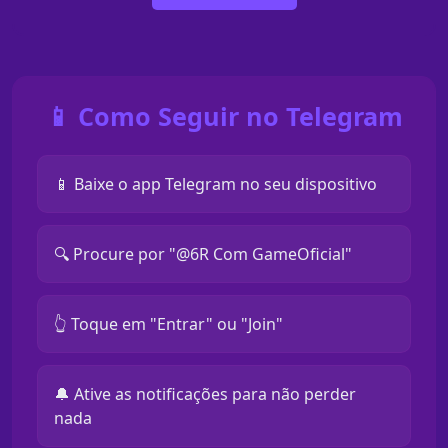
📱 Como Seguir no Telegram
📱 Baixe o app Telegram no seu dispositivo
🔍 Procure por "@6R Com GameOficial"
👆 Toque em "Entrar" ou "Join"
🔔 Ative as notificações para não perder
nada