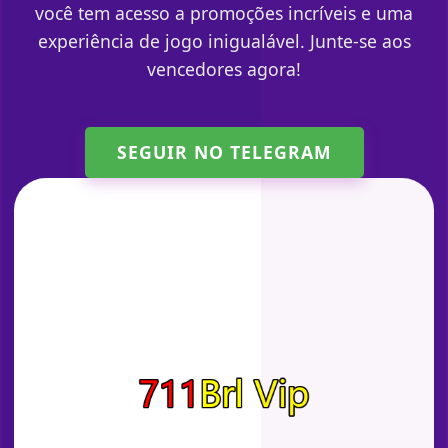
você tem acesso a promoções incríveis e uma
experiência de jogo inigualável. Junte-se aos
vencedores agora!
SEGUIR NO TELEGRAM