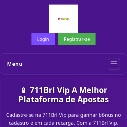
Login
Registrar-se
Menu
📱 711Brl Vip A Melhor
Plataforma de Apostas
Cadastre-se na 711Brl Vip para ganhar bônus no
cadastro e em cada recarga. Com a 711Brl Vip,