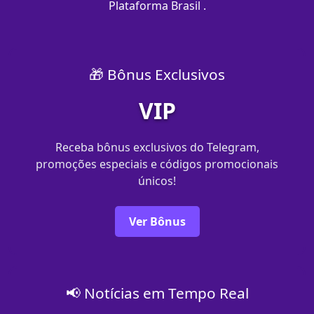
Plataforma Brasil .
🎁 Bônus Exclusivos
VIP
Receba bônus exclusivos do Telegram,
promoções especiais e códigos promocionais
únicos!
Ver Bônus
📢 Notícias em Tempo Real