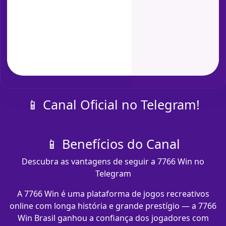
📱 Canal Oficial no Telegram!
📱 Benefícios do Canal
Descubra as vantagens de seguir a 7766 Win no
Telegram
A 7766 Win é uma plataforma de jogos recreativos
online com longa história e grande prestígio — a 7766
Win Brasil ganhou a confiança dos jogadores com