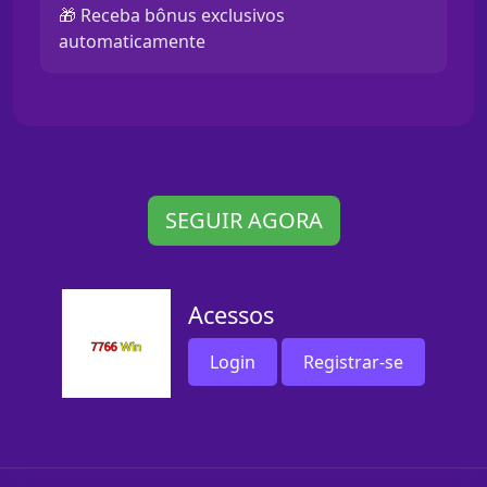
🎁 Receba bônus exclusivos
automaticamente
SEGUIR AGORA
Acessos
Login
Registrar-se