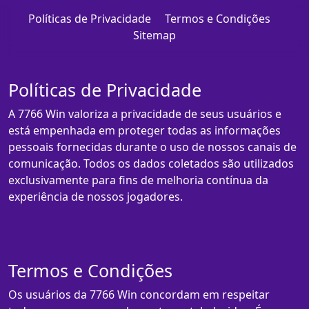
Políticas de Privacidade
Termos e Condições
Sitemap
Políticas de Privacidade
A 7766 Win valoriza a privacidade de seus usuários e
está empenhada em proteger todas as informações
pessoais fornecidas durante o uso de nossos canais de
comunicação. Todos os dados coletados são utilizados
exclusivamente para fins de melhoria contínua da
experiência de nossos jogadores.
Termos e Condições
Os usuários da 7766 Win concordam em respeitar