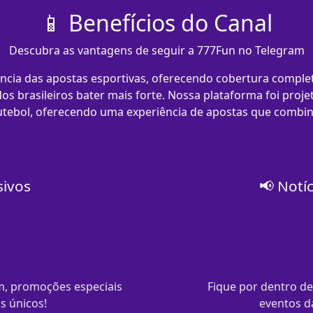
📱 Benefícios do Canal
Descubra as vantagens de seguir a 777Fun no Telegram
ncia das apostas esportivas, oferecendo cobertura comple
os brasileiros bater mais forte. Nossa plataforma foi proj
tebol, oferecendo uma experiência de apostas que combin
sivos
📢 Notí
m, promoções especiais
Fique por dentro d
s únicos!
eventos d