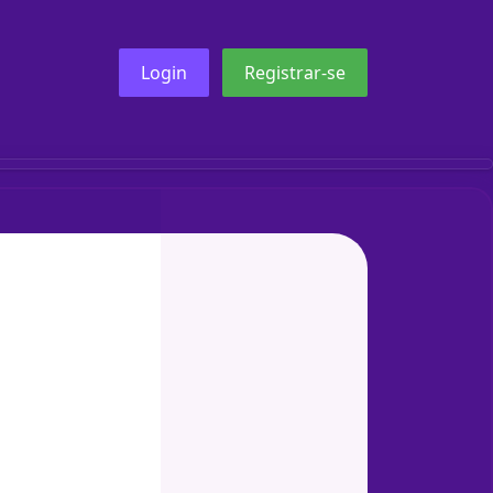
Login
Registrar-se