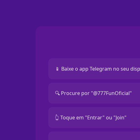
📱 Baixe o app Telegram no seu disp
🔍 Procure por "@777FunOficial"
👆 Toque em "Entrar" ou "Join"