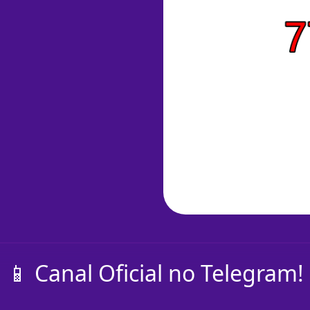
📱 Canal Oficial no Telegram!