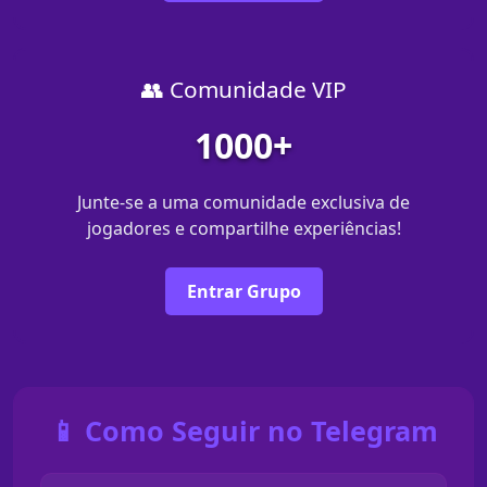
👥 Comunidade VIP
1000+
Junte-se a uma comunidade exclusiva de
jogadores e compartilhe experiências!
Entrar Grupo
📱 Como Seguir no Telegram