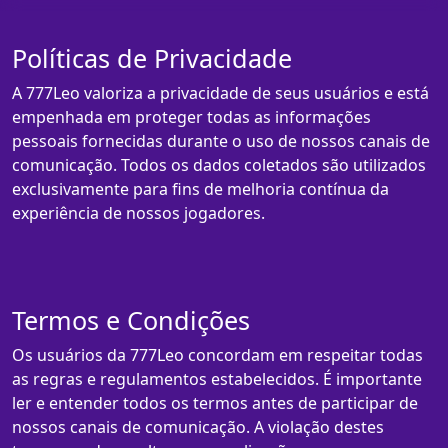
Políticas de Privacidade
A 777Leo valoriza a privacidade de seus usuários e está
empenhada em proteger todas as informações
pessoais fornecidas durante o uso de nossos canais de
comunicação. Todos os dados coletados são utilizados
exclusivamente para fins de melhoria contínua da
experiência de nossos jogadores.
Termos e Condições
Os usuários da 777Leo concordam em respeitar todas
as regras e regulamentos estabelecidos. É importante
ler e entender todos os termos antes de participar de
nossos canais de comunicação. A violação destes