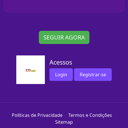
SEGUIR AGORA
Acessos
Login
Registrar-se
Políticas de Privacidade
Termos e Condições
Sitemap