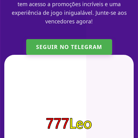
tem acesso a promoções incríveis e uma
experiência de jogo inigualável. Junte-se aos
vencedores agora!
SEGUIR NO TELEGRAM