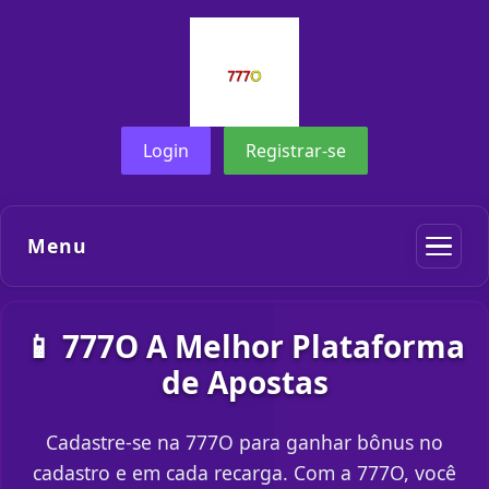
Login
Registrar-se
Menu
📱 777O A Melhor Plataforma
de Apostas
Cadastre-se na 777O para ganhar bônus no
cadastro e em cada recarga. Com a 777O, você