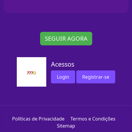
SEGUIR AGORA
Acessos
Login
Registrar-se
Políticas de Privacidade
Termos e Condições
Sitemap