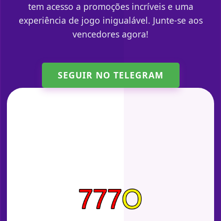
tem acesso a promoções incríveis e uma
experiência de jogo inigualável. Junte-se aos
vencedores agora!
SEGUIR NO TELEGRAM