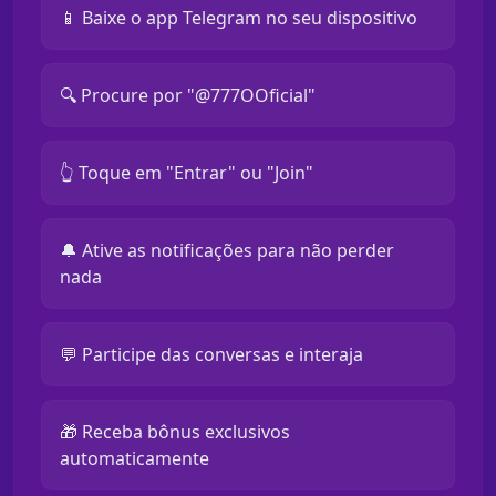
📱 Baixe o app Telegram no seu dispositivo
🔍 Procure por "@777OOficial"
👆 Toque em "Entrar" ou "Join"
🔔 Ative as notificações para não perder
nada
💬 Participe das conversas e interaja
🎁 Receba bônus exclusivos
automaticamente