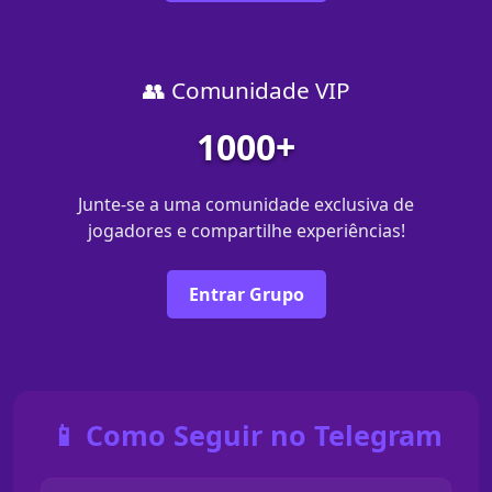
👥 Comunidade VIP
1000+
Junte-se a uma comunidade exclusiva de
jogadores e compartilhe experiências!
Entrar Grupo
📱 Como Seguir no Telegram