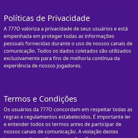
Políticas de Privacidade
A 777O valoriza a privacidade de seus usuários e está
empenhada em proteger todas as informações
pessoais fornecidas durante o uso de nossos canais de
comunicação. Todos os dados coletados são utilizados
exclusivamente para fins de melhoria contínua da
experiência de nossos jogadores.
Termos e Condições
Os usuários da 777O concordam em respeitar todas as
regras e regulamentos estabelecidos. É importante ler
e entender todos os termos antes de participar de
nossos canais de comunicação. A violação destes