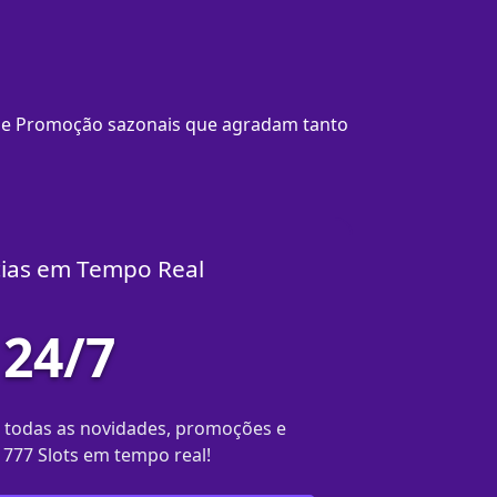
es e Promoção sazonais que agradam tanto
cias em Tempo Real
24/7
e todas as novidades, promoções e
 777 Slots em tempo real!