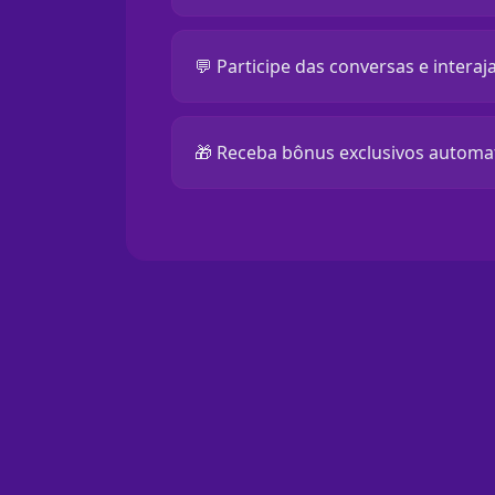
💬 Participe das conversas e interaj
🎁 Receba bônus exclusivos autom