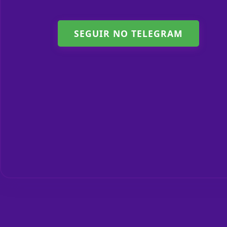
SEGUIR NO TELEGRAM