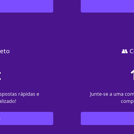
reto
👥 
t
espostas rápidas e
Junte-se a uma com
lizado!
compa
e