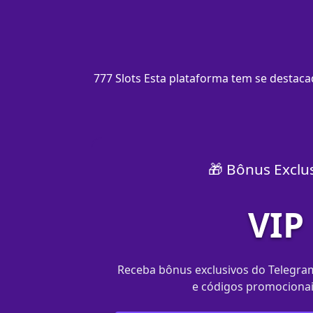
777 Slots Esta plataforma tem se destac
🎁 Bônus Exclu
VIP
Receba bônus exclusivos do Telegra
e códigos promocionai