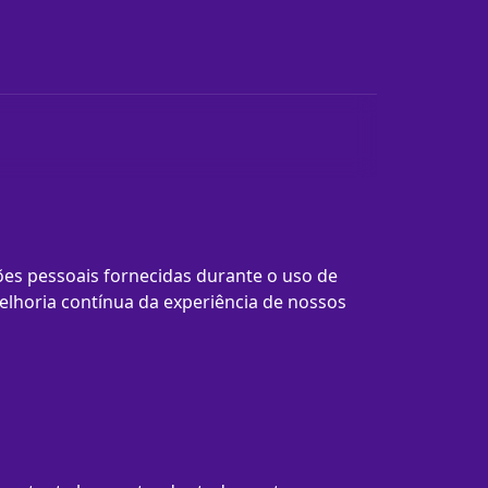
es pessoais fornecidas durante o uso de
elhoria contínua da experiência de nossos