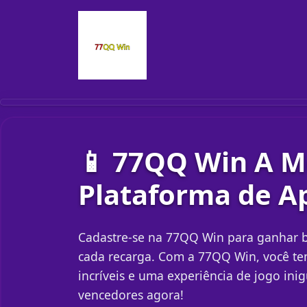
📱 77QQ Win A M
Plataforma de A
Cadastre-se na 77QQ Win para ganhar 
cada recarga. Com a 77QQ Win, você t
incríveis e uma experiência de jogo inig
vencedores agora!