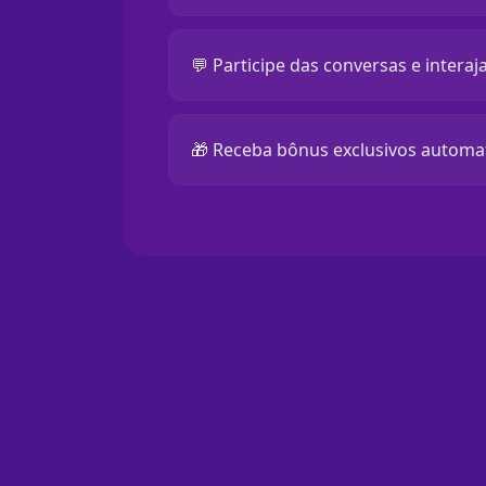
💬 Participe das conversas e interaj
🎁 Receba bônus exclusivos autom