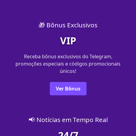
🎁 Bônus Exclusivos
VIP
Receba bônus exclusivos do Telegram,
promoções especiais e códigos promocionais
únicos!
Ver Bônus
📢 Notícias em Tempo Real
24/7