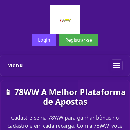
Login
Registrar-se
Menu
📱 78WW A Melhor Plataforma
de Apostas
Cadastre-se na 78WW para ganhar bônus no
cadastro e em cada recarga. Com a 78WW, você