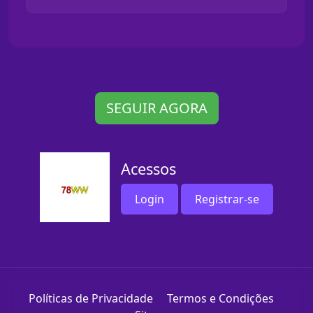
SEGUIR AGORA
Acessos
Login
Registrar-se
Políticas de Privacidade
Termos e Condições