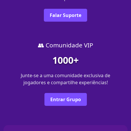
Falar Suporte
👥 Comunidade VIP
1000+
Junte-se a uma comunidade exclusiva de
jogadores e compartilhe experiências!
Entrar Grupo