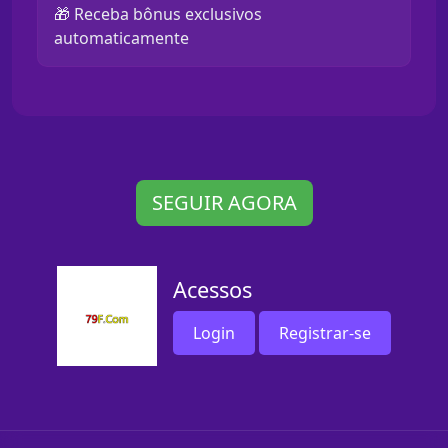
🎁 Receba bônus exclusivos
automaticamente
SEGUIR AGORA
Acessos
Login
Registrar-se