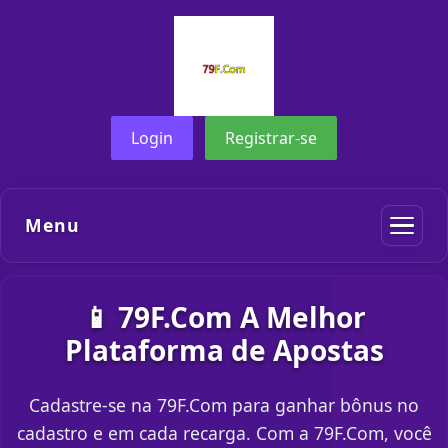
Login
Registrar-se
Menu
📱 79F.Com A Melhor
Plataforma de Apostas
Cadastre-se na 79F.Com para ganhar bônus no
cadastro e em cada recarga. Com a 79F.Com, você