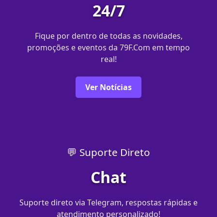
24/7
Fique por dentro de todas as novidades,
promoções e eventos da 79F.Com em tempo
real!
Ver Notícias
💬 Suporte Direto
Chat
Suporte direto via Telegram, respostas rápidas e
atendimento personalizado!