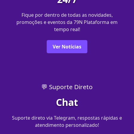
Fique por dentro de todas as novidades,
promoções e eventos da 79N Plataforma em
tempo real!
Ver Notícias
💬 Suporte Direto
Chat
Suporte direto via Telegram, respostas rápidas e
atendimento personalizado!