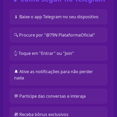
📱 Baixe o app Telegram no seu dispositivo
🔍 Procure por "@79N PlataformaOficial"
👆 Toque em "Entrar" ou "Join"
🔔 Ative as notificações para não perder
nada
💬 Participe das conversas e interaja
🎁 Receba bônus exclusivos