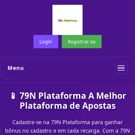
Login
Registrar-se
Menu
📱 79N Plataforma A Melhor
Plataforma de Apostas
Cadastre-se na 79N Plataforma para ganhar
bônus no cadastro e em cada recarga. Com a 79N