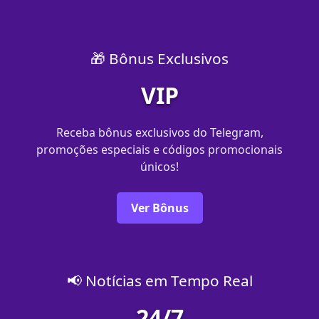
🎁 Bônus Exclusivos
VIP
Receba bônus exclusivos do Telegram,
promoções especiais e códigos promocionais
únicos!
Ver Bônus
📢 Notícias em Tempo Real
24/7