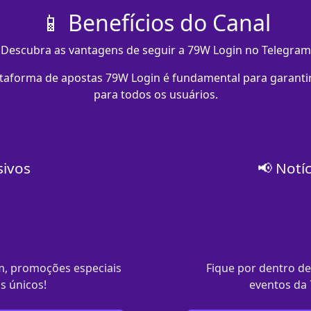
📱 Benefícios do Canal
Descubra as vantagens de seguir a 79W Login no Telegram
taforma de apostas 79W Login é fundamental para garantir
para todos os usuários.
sivos
📢 Notí
m, promoções especiais
Fique por dentro d
s únicos!
eventos da