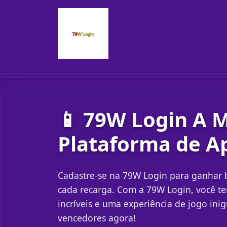
📱 79W Login A 
Plataforma de A
Cadastre-se na 79W Login para ganhar 
cada recarga. Com a 79W Login, você t
incríveis e uma experiência de jogo inig
vencedores agora!