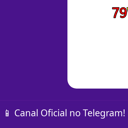
📱 Canal Oficial no Telegram!