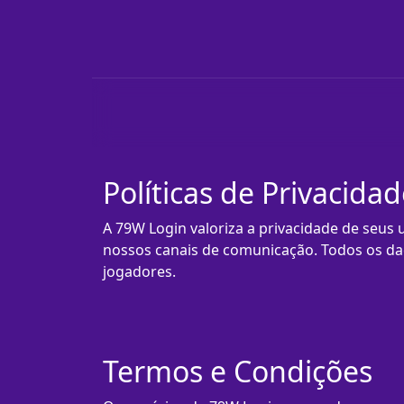
Políticas de Privacida
A 79W Login valoriza a privacidade de seus
nossos canais de comunicação. Todos os dad
jogadores.
Termos e Condições