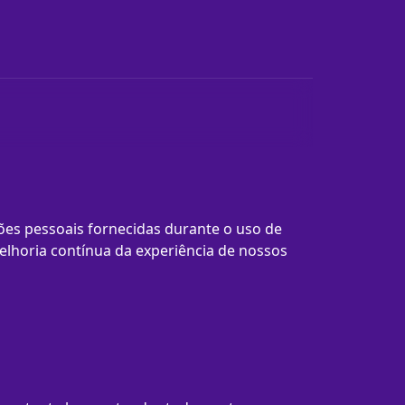
ões pessoais fornecidas durante o uso de
elhoria contínua da experiência de nossos