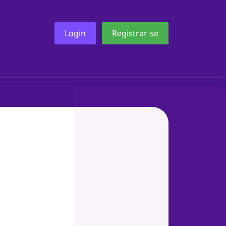
Login
Registrar-se